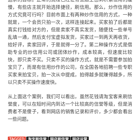
慢，有些店主就开始选择捷径，刷信用。那么，炒作信用的
方式究竟可行吗？目前市面上有两种炒作信用的方式，一种
就是，一个会员只拍一次，这样连接起来。买家拍了后都是
真实打钱给对方的，但是卖家不真实发货，随便找一些单号
乱填一通，然后支付宝虚拟发货，买家过一到两天再收货，
给好评，卖家回评，于是就得一分了。第二种操作方式是借
助专业的炒信用公司或团体炒作，成本较高，但速度比较
快，即只卖不买。只卖不买的操作方式，就是不需要参加拍
宝贝了，而是有信用炒作的公司，在全国各地招聘一些专职
买家来拍宝贝，拍一次从中提成，拍得越多就赚得越多，所
以只卖不买操作速度快。
从上面这个案例，我们可以看出，虽然花钱请淘宝客来刷信
誉度，可以在短时间内到达一个比较高的信誉等级，但是消
费者不是傻子，看到网店的销售记录和评价，多少都会看出
一些问题。
TAGGED
淘宝刷信誉
网店刷信誉
网店运营