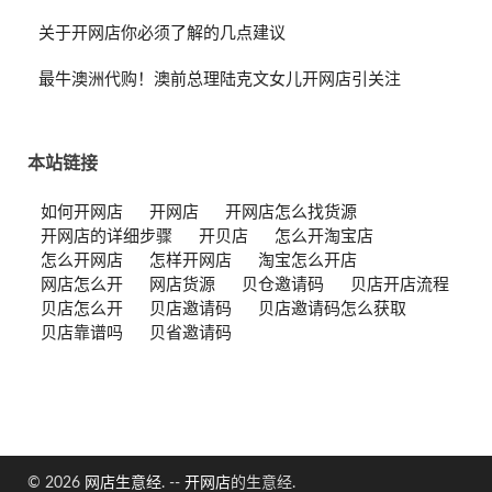
关于开网店你必须了解的几点建议
最牛澳洲代购！澳前总理陆克文女儿开网店引关注
本站链接
如何开网店
开网店
开网店怎么找货源
开网店的详细步骤
开贝店
怎么开淘宝店
怎么开网店
怎样开网店
淘宝怎么开店
网店怎么开
网店货源
贝仓邀请码
贝店开店流程
贝店怎么开
贝店邀请码
贝店邀请码怎么获取
贝店靠谱吗
贝省邀请码
© 2026
网店生意经
. --
开网店
的生意经.