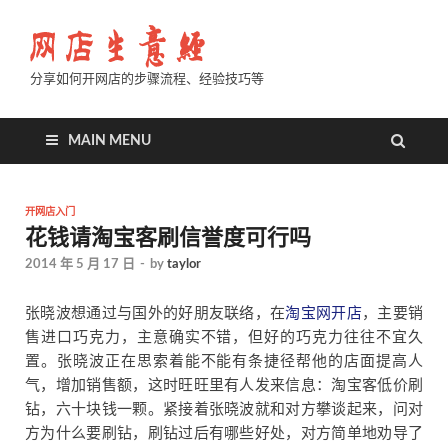
分享如何开网店的步骤流程、经验技巧等
MAIN MENU
开网店入门
花钱请淘宝客刷信誉度可行吗
2014 年 5 月 17 日
-
by
taylor
张晓波想通过与国外的好朋友联络，在
淘宝网开店
，主要销
售进口巧克力，主意确实不错，但好的巧克力往往不宜久
置。张晓波正在思索着能不能有条捷径帮他的店面提高人
气，增加销售额，这时旺旺里有人发来信息：淘宝客低价刷
钻，六十块钱一颗。紧接着张晓波就和对方攀谈起来，问对
方为什么要刷钻，刷钻过后有哪些好处，对方简单地劝导了