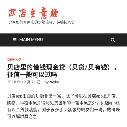
分享如何开网店的步骤流程、经验技巧等
MAIN MENU
杂谈与资讯
贝店里的借钱现金贷（贝贷/贝有钱），
征信一般可以过吗
2018 年 12 月 21 日
-
by
taylor
贝店app里面的功能非常丰富，除了可以在贝店app上开店、
购物、种植水果并得到免费包邮的一箱水果之外，贝店app还
有现金贷款功能。对于很多手头紧张的朋友们来说，的确是
可以解燃眉之急！