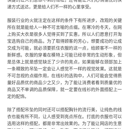
快捷的让人们意想不到的轻松，还有能让人们心情愉悦的快
递方式送达，更是给人们不一样的心里享受。
服装行业的火就注定在这样的条件下有所进步，改观的关键
所在就是能给人一种不可言喻的点缀。在寒冷的冬天，在网
上购买大衣是很多人觉得买到了实惠，所以人们愿意打开淘
宝选购自己的商品。为了取得顾客的芳心，想要成功的让成
交成为可能，就必须要抓住衣服的这一点，给顾客不一样的
新鲜感。衣服的穿着在模特上可能已经非常的生动形象，但
是总体上就是感觉缺乏了少许的亮点，如果能够在颈部加上
一条精致的吊坠一定会让人感觉不一样的视觉效果。这就是
不可忽视的点缀作用，在线衫的选购中，人们可能会觉得质
量好品质优的商品少之又少，为了能让消费者看到质量优的
商品又不单调的品质保障，就一定要在线衫的外面搭配上一
定的配饰。
除了搭配吊坠的同时还可以搭配胸针的流行美，让纯色的线
衣也能有所不同，让人感受到亮点所在。打底的衣服也可以
选用这样的搭配，都是非常出效果的。为了能让网店的生意