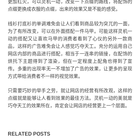
更加红火，可以灵机一动，改变一下点缀的路线，将配饰的
点缀更换成衣服的点缀，出来的效果又是不能的感受。
线衫打底衫的单调难免会让人们看到商品较为突兀的一面，
为了有所改变，可以在外面搭配一件马甲。可能这样灵机一
动的搭配又让喜欢马甲的消费者看到了心仪的另外一款商
品，这样的广告难免会让人感觉巧夺天工。充分的运用自己
网店内部的商品进行搭配，相当于一连串的链接，在配饰的
烘托下主题得到了渲染，但在一定程度上配角也得到了宣
传。多重的出现率无一不增加了广告的效果，让更多的呈现
方式带给消费者不一样的视觉效果。
只需要巧妙的举手之劳，就让网店的经营有所改观，这样的
点缀就是能够让人看到效果的最佳方法。灵机一动的美就是
巧夺天工的效果所在，肯定会让网店的经营更上一个层面。
RELATED POSTS