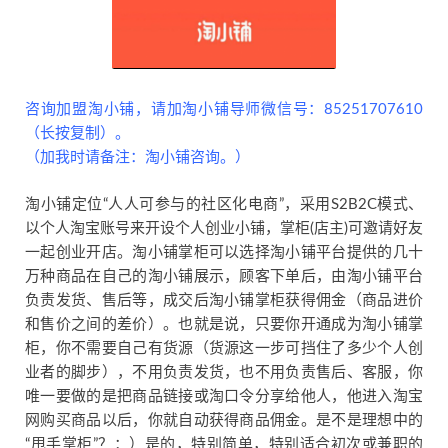
咨询加盟淘小铺，请加淘小铺导师微信号：85251707610
（长按复制）。
（加我时请备注：淘小铺咨询。）
淘小铺定位“人人可参与的社区化电商”，采用S2B2C模式、
以个人淘宝账号来开设个
人创
业小铺，掌柜(店主)可邀请好友
一起创业开店。淘小铺掌柜可以选择淘小铺平台提供的几十
万种商品在自己的淘小铺展示，顾客下单后，由淘小铺平台
负责发货、售后等，成交后淘小铺掌柜获得佣金（商品进价
和售价之间的差价）。也就是说，只要你开通成为淘小铺掌
柜，你不需要自己有货源（货源这一步可挡住了多少个人创
业者的脚步），不用负责发货，也不用负责售后、客服，你
唯一要做的是把商品链接或淘口令分享给他人，他进入淘宝
网购买商品以后，你就自动获得商品佣金。是不是理想中的
“甩手掌柜”？：）是的，特别简单，特别适合初次或兼职的