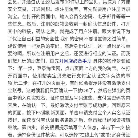
会员，并通过认证;然后发布10件以上的宝贝，其次为了方便
安全交易，开通网银。想注册淘宝，首先就要用户注册登录
淘宝。在打开的页面中，输入会员名密码、电子邮件等等一
些信息。然后，注册的邮箱会收到一封确认信息邮件，打开
其中的链接，确认之后，就完成了用户注册。跟大家说下为
了保证自己利益的安全性.我们的密码不要设置得太过简单，
建议使用一些复杂的密码。然后身份认证。这一点也是很重
要的啊，所以在注册用户之后，还要进行相应的认证。而我
们想开玩的朋友们，首先
开网店必备手册
具体的操作步骤如
下： 第一步，登录淘宝网，点击页面上方的我的淘宝。在打
开页面中，使用想卖宝贝先进行支付宝认证文字旁边的事
项 第二步，在打开的页面中，有时候会提示还没有激活支付
宝账号。这时候我们只要确认一下就OK了，然后在弹出的页
面中输入真实姓名、证件类型及号码这些、支付宝密码等内
容后，在确认一下。最好激活支付宝账号成功后，回到原来
的页面，按下F5键刷新页面。单击申请支付宝个人实名认证
按钮，阅读支付宝认证服务条款之后，单击我已经阅读按钮
继续。第四步，首先根据提示填写个人信息，单击下一步;接
着，选择身份证件核实。可以选择“在线上传”或“邮寄身份证