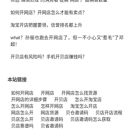
筛选“通情达理”的消费者 提高“网店”产品销售数量
如何开网店？开网店怎么才能有卖点？
淘宝开店把握要领，信誉排名都上升
what？孙俪也跑去开网店了，但一不小心又“惹毛”了邓
超！
开贝店有风险吗？手机开贝店赚钱吗？
本站链接
如何开网店
开网店
开网店怎么找货源
开网店的详细步骤
开贝店
怎么开淘宝店
怎么开网店
怎样开网店
淘宝怎么开店
网店怎么开
网店货源
贝仓邀请码
贝店开店流程
贝店怎么开
贝店邀请码
贝店邀请码怎么获取
贝店靠谱吗
贝省邀请码