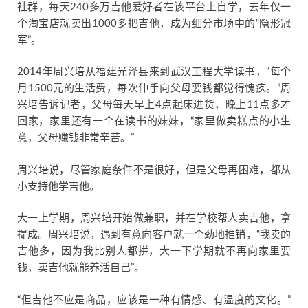
社群，每天240多万吉他爱好者在该平台上自学，去年仅一
个淘宝店就卖出1000多把吉他，成为细分市场中的“隐形冠
军”。
2014年周兴培从福建光泽县来到武汉工程大学读书，“每个
月1500元的生活费，每次伸手向父母要钱都觉得愧疚。”周
兴培告诉记者，父母每天早上4点起床进货，晚上11点多才
回家，家里还有一个在读书的妹妹，“家里做卖糕点的小生
意，父母赚钱非常辛苦。”
周兴培说，尽管家庭条件不是很好，但是父母再困难，都从
小支持他学吉他。
大一上学期，周兴培开始做兼职，并在学校帮人卖吉他，拿
提成。周兴培说，遇到有意向客户就一个劲地推销，“我卖的
吉他多，因为我比别人都拼，大一下学期就不再向家里要
钱，卖吉他就能养活自己”。
“但吉他不应是商品，应该是一种有情感、有温度的文化。”