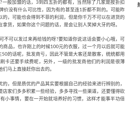
?一般加盟的话，3到四五折的都有，当然除了几家是按折扣
牌价没有什么可比性，因为有的甚至连1折都不到的。可能昨
以的，可能也会得到不菲的利润，但是你千万不可以在进货的
在拿货，如果你这个问题的话，是会让别人笑掉大牙的呀。
可不可以发过来再给钱的呀?要知道你说这话会要小心哦，可
的商品，也许刚上的时候100元的衣服，过一个月以后就可能
主50的话呢，批发商亏，因此不管是大客还是散客，统统都用
为刷卡还要手续费呢，另外，一级的批发商他们的利润是很薄
他们马上直接赶你出去的。
优的，但是质优的产品其实要根据自己的经验来进行辨别的，
要店家们多多积累一些经验，多多寻找一些渠道，还要懂得砍
没有小事情，要在一开始就培养好的习惯，这样才能事半功倍