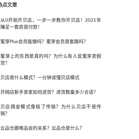
热点文章
从0开始开贝店，一步一步教你开贝店！2021年
赚足一套房首付款！
蜜芽Plus会员能做吗？蜜芽会员是套路吗？
蜜芽上的东西是真的吗？为什么有人说蜜芽卖假
货？
贝店是什么模式？一分钟读懂贝店模式
开网店新手卖家如何进货？进货数量多少合适？
贝店佣金模式像极了传销？为什么贝店不是传
销？
云品仓跟唯品会的关系？云品仓是什么？