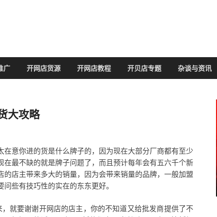
推广
开网店货源
开网店教程
开贝店专题
杂谈与资讯
货大攻略
太在意你进的货是什么牌子的，因为现在大部分厂商都有至少
现在最不缺的就是牌子问题了，而且预计每年会有五六千个新
店的店主带来多大的销量，因为会带来销量的品牌，一般加盟
要问些有技巧性的实在的东东更好。
来，就要谢谢开网店的店主，你的不知道又给批发商提供了不