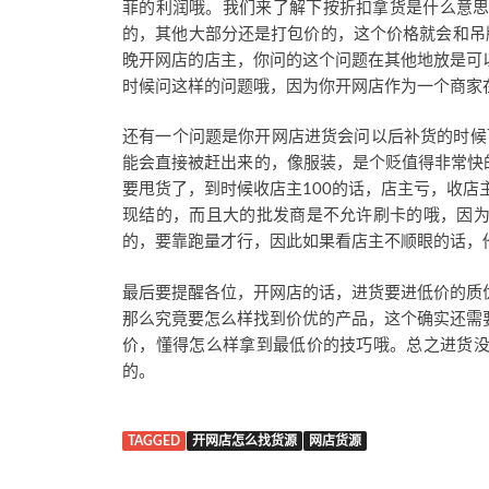
菲的利润哦。我们来了解下按折扣拿货是什么意思
的，其他大部分还是打包价的，这个价格就会和吊
晚开网店的店主，你问的这个问题在其他地放是可
时候问这样的问题哦，因为你开网店作为一个商家
还有一个问题是你开网店进货会问以后补货的时候
能会直接被赶出来的，像服装，是个贬值得非常快
要甩货了，到时候收店主100的话，店主亏，收店
现结的，而且大的批发商是不允许刷卡的哦，因
的，要靠跑量才行，因此如果看店主不顺眼的话，
最后要提醒各位，开网店的话，进货要进低价的质
那么究竟要怎么样找到价优的产品，这个确实还需
价，懂得怎么样拿到最低价的技巧哦。总之进货
的。
TAGGED
开网店怎么找货源
网店货源