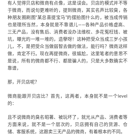
有人觉得贝店和微商有点像，这是误会。贝店的模式并不等
于微商，而说句更难听的，提到微商，其实名声比较臭，各
种朋友圈刷图“某总喜提宝马”的摆拍图什么的，被当成传销
也是理所当然，本身就是不靠谱儿——各种产品价格虚高、
三无产品，没有售后、消费者没办法维权、多花冤枉钱、被
坑，曝光的一堆一堆的，造孽呀！这种把受众当成三岁小孩
儿，不，是把受众当做弱智去做的做法，能行吗？微商这样
做，肯定不行。现在再提微商，很尴尬，这里笔者的意思不
是说，所有的微商都不行、都是骗人的，只是大多数确实不
靠谱，
那，开贝店呢？
微商能跟开贝店比？首先，这两者，本身就不是一个level
的：
且不说微商的臭名昭著、被玩坏了，就光从产品、消费者等
方面来说，就不是一个层次的，贝店拥有自己的货源、仓
储、客服系统，这跟卖三无产品的微商，有着根本的不同。