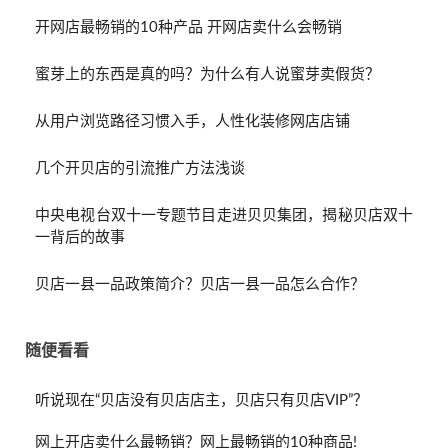
开网店最畅销的10种产品 开网店卖什么会畅销
蜜芽上的东西是真的吗？为什么有人说蜜芽卖假货？
从用户浏览路径习惯入手，人性化装修网店店铺
几个开贝店的引流推广方法浅谈
中央电视台双十一专题节目走进贝贝集团，揭秘贝店双十
一背后的故事
贝店一县一品政策简介？贝店一县一品怎么合作？
随便看看
听说现在“贝店没有贝店店主，贝店只有贝店VIP”？
网上开店卖什么最畅销？网上最畅销的10种商品!