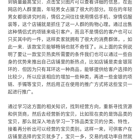
到销量最高宝贝．点击宝贝图片可以查看详细的信息，在逛
网店的人群里面，年轻男女占据了很大的部分。现在的年轻
男女都很讲究时尚，情侣之间往往使用情侣手机、穿情侣服
装等，这个店铺就是抓住了这一人群的购物心理。通过出售
这种情侣式的项链来吸引客户，而且不是情侣的客户也可以
只买其中的一件，这样卖家就拥有了很大的消费群体，，如
此一来．该款宝贝能够畅销也就不奇怪了。从上面的实例说
明了要让一款宝贝热卖所需要的条件我们也可以通过一些自
身的优势来推出自己店铺里的新热点，比如店铺是卖金银耳
环的．但因为只有耳环这一种商品，能够提供给客户选择的
比较少，所以应该相应的增加一些种类，再进一些金银的项
链、手镯等宝贝，然后用正在使用的推广方式将这些宝贝一
起进行推广。
通过学习这方面的相关知识，找到经营方向，重新寻找货源
和供货商，然后去经营新的宝贝，比如现在卖的是饰品类的
宝贝，那么就深入地去学习一下饰品类宝贝的分类、特性，
接着再分析出可以经营的宝贝类别。这样一来，可供客户在
店铺里选择的宝贝就多了，宝贝一多，交易的成功率自然就