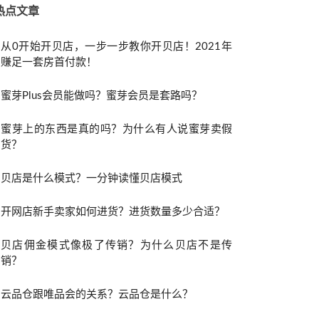
热点文章
从0开始开贝店，一步一步教你开贝店！2021年
赚足一套房首付款！
蜜芽Plus会员能做吗？蜜芽会员是套路吗？
蜜芽上的东西是真的吗？为什么有人说蜜芽卖假
货？
贝店是什么模式？一分钟读懂贝店模式
开网店新手卖家如何进货？进货数量多少合适？
贝店佣金模式像极了传销？为什么贝店不是传
销？
云品仓跟唯品会的关系？云品仓是什么？