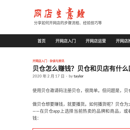
分享如何开网店的步骤流程、经验技巧等
首页
开网店入门
开网店运营
开网店
开网店入门
/
杂谈与资讯
贝仓怎么赚钱？贝仓和贝店有什么
2020 年 2 月 17 日
-
by
taylor
使用贝仓邀请码注册贝仓，很简单。但问题是，贝
做贝仓想要赚钱，就要播货。如何播货呢？贝仓为
——在贝仓app上选择当前热卖的品牌和商品，
钱：