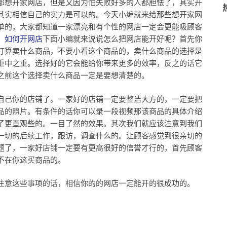
都想开家网店，但是又因为怕失败好多的人都胆怯了，其实开
其实相信自己的实力是可以的。今天小编就来给那些想开家网
单的，大家都知道一家漂亮和有个性的网店一定会更能吸顾客
。
如何开网店
下面小编就来说说怎么把网店能开好呢？首先你
打算卖什么商品，不要小看这个商品的，卖什么商品的选择是
重中之重。选择好的它会能给你带来更多的效率，反之的话它
之前这个选择卖什么商品一定是要想清楚的。
自己你的店铺了。一家好的店铺一定要整洁大方的，一定要把
品的照片。有条件的话你可以录一段视频那该商品的具体介绍
了更直观些的。一目了然的效果。其次我们就应该注意到我们
一切的后续工作，跟访，调查什么的。让顾客感觉到很亲切的
题了，一家好店铺一定要有更高很好的信誉才行的，首先顾客
不在你这买商品的。
注意这些事项的话，相信你的的网店一定能开的很成功的。