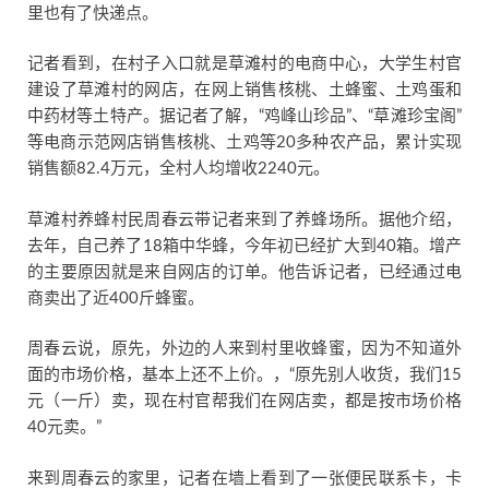
里也有了快递点。
记者看到，在村子入口就是草滩村的电商中心，大学生村官
建设了草滩村的网店，在网上销售核桃、土蜂蜜、土鸡蛋和
中药材等土特产。据记者了解，“鸡峰山珍品”、“草滩珍宝阁”
等电商示范网店销售核桃、土鸡等20多种农产品，累计实现
销售额82.4万元，全村人均增收2240元。
草滩村养蜂村民周春云带记者来到了养蜂场所。据他介绍，
去年，自己养了18箱中华蜂，今年初已经扩大到40箱。增产
的主要原因就是来自网店的订单。他告诉记者，已经通过电
商卖出了近400斤蜂蜜。
周春云说，原先，外边的人来到村里收蜂蜜，因为不知道外
面的市场价格，基本上还不上价。，“原先别人收货，我们15
元（一斤）卖，现在村官帮我们在网店卖，都是按市场价格
40元卖。”
来到周春云的家里，记者在墙上看到了一张便民联系卡，卡