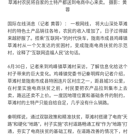
草滩村农民将自家的土特产都送到电商中心来卖。 摄影：黄
蓉
国际在线消息（记者 黄蓉）： 一根网线， 将大山深处草滩
村的特色土产品销往各地，农民的收入增加了，日子过得越
来越舒服了。搭乘“互联网+”的时代快车，陇南市成县鸡峰镇
草滩村从一个欠发达的贫困村，变成陇南电商扶贫的示范
村，诠释了“互联网造福人民”这句话。
6月30日，记者来到鸡峰镇草滩村采访，了解信息化给这个
村子带来的巨大变化。鸡峰镇党委书记秦明辉向记者介绍，
草滩村是陇南市成县特困连片区村庄之一，距县城35公里，
在村里实施电商扶贫之前，村民要把农产品拉到集市上去
卖，路远还卖不上价。一度因地理位置和基础条件的制约，
草滩村的土特产只能自给自足，几乎没有什么销路。
秦明辉说，通过双联政策和精准扶贫，草滩村搭建了电商“天
路”和硬化“地路”，村子实施“农村道路畅通工程”作为“地路”打
通，夯实了电商扶贫的基础工程，在道路改善的情况下，村