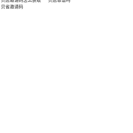
贝店邀请码怎么获取
贝店靠谱吗
贝省邀请码