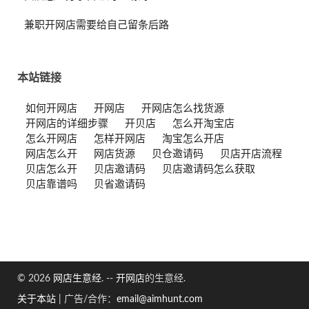
兼职开网店需要给自己留条后路
本站链接
如何开网店
开网店
开网店怎么找货源
开网店的详细步骤
开贝店
怎么开淘宝店
怎么开网店
怎样开网店
淘宝怎么开店
网店怎么开
网店货源
贝仓邀请码
贝店开店流程
贝店怎么开
贝店邀请码
贝店邀请码怎么获取
贝店靠谱吗
贝省邀请码
© 2026
网店生意经
. --
开网店
的生意经.
关于本站
|
广告/合作：
email@aimhunt.com