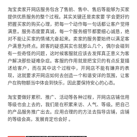
淘宝卖家开网店服务包含了售前、售中、售后等能够为买家
提供优质服务的整个过程。其实关键还是卖家要 学会更好的
把握买家的购买心理，把每一个动作每一句话都让客户觉得
满意。服务态度要真诚，每一个服务细节都要细心诚恳，绝
对不能让买家的情绪亢奋起来。卖家的服务要始终以满足客
户满意为终点。顾客的疑惑其实也就那么几个，偶尔会碰到
有一些奇怪的问题，这时候客服就应该去发挥真正意义为客
户解决那些疑难杂症。客服的作用就是把宝贝的有点反复描
述给客户，而在其中这个过程中，开网店不能有嫌弃的表
现，这就要求开网店如何去创造一个和谐安详的氛围，让客
户在购物额当中体会到快乐，因此要保持安心的心态。
淘宝要做好累积、推广、活动等各种过程，开网店店铺信用
等级也会上去的，我们是在积累来访、人气、等级。把自己
的产品服务推广出去。应用合理的的方法去指导店铺，店铺
的等级会高，发展肯定也会好 。