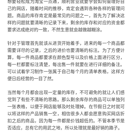
想要轻松成为淘宝一点通，顺利营业就要学会如何管理好自
己的网店，随着时间的推移，肯定会遇到各种各样的管理问
题。商品的库存肯定是最常见的问题之一，首先为了解决这
样的问题就要清晰的记录下来，剩余的库存和对应的资金都
要求达成绝对的一致，不然生意就会越做越糊涂。
针对于管理首先就该从进货开始着手，进来的每一个商品都
需要详尽的记录，之后的进价也要清晰的标注。为了方便计
算，每一件商品都要求在颜色型号以及价格上面进行区分，
每一栏都要标注清楚，每出售一件就要在进行详细的备注。
可以试着学习制作一张属于自己每个月的清单表格，这样方
便日后经营的一目了然。
当然每个月都会出现一定量的库存，不可避免的就让人们感
觉到了有些不清晰的思路。那么剩余库存的商品可以单独列
一张表格，以便于网店能够及时处理掉。在节假日之时就可
以将这样的产品销售一空，相信很多人都会愿意购买网店折
扣之后的商品，因为每一件都是价钱超低的。不管本季节是
否适应，总有它的用武之地，所以处理就是最好销的路子。