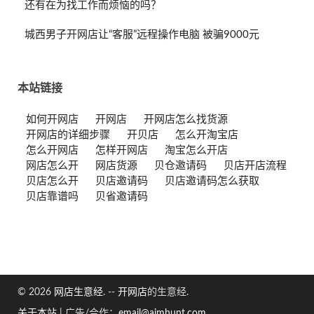
还有在为找工作而烦恼的吗？
城西男子开网店让“客服”远程操作电脑 被骗9000元
本站链接
如何开网店
开网店
开网店怎么找货源
开网店的详细步骤
开贝店
怎么开淘宝店
怎么开网店
怎样开网店
淘宝怎么开店
网店怎么开
网店货源
贝仓邀请码
贝店开店流程
贝店怎么开
贝店邀请码
贝店邀请码怎么获取
贝店靠谱吗
贝省邀请码
© 2026
网店生意经
. --
开网店
的生意经.
关于本站
|
广告/合作：
email@aimhunt.com