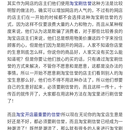
其实作为网店的店主们他们使用
淘宝刷信誉
这种方法是比较
明智的做法的，确实可以增加网店的人气的，不过有的网店
的店主们在一开始的时候都不会选择这种淘宝刷信誉的方
式，因为这样不仅要浪费大量的人力和物力，而且从某种程
度来说，他们认为这是欺骗了消费者，对于那些比较善良的
淘宝店店主们来说，他们总是想用物美价廉这四个字来拴住
顾客的心，但是他们因为是刚开的网店，人家不知道你店里
的生意到底怎么样。你说你的商品好，人家又没有买怎么能
知道呢？但是你要让他们放心的买的话，只有通过淘宝刷信
誉的方式来解决，不管你不愿意和是愿意，这都是没办法的
事情。所以一开始不愿意刷淘宝信誉的店主们看到别人的淘
宝生意那么好，他们也不得不用这种办法了，所以他们想要
自己的生意好起来，必须要刷信誉的，而且这样一传十，十
传百的就传开了，大家都在用这种方法在淘宝里进行刷信誉
了！
而且
淘宝开店最重要的信誉!
所以现在无论你的淘宝店生意是
好还是不好，都必须要刷信誉，而且淘宝刷信誉已经成为一
种潮流了！既然是潮流了，那么就有很多的人来进行淘宝刷