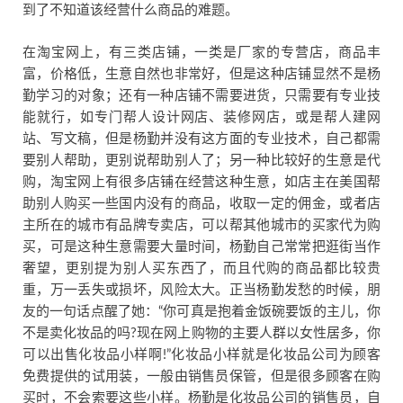
到了不知道该经营什么商品的难题。
在淘宝网上，有三类店铺，一类是厂家的专营店，商品丰
富，价格低，生意自然也非常好，但是这种店铺显然不是杨
勤学习的对象；还有一种店铺不需要进货，只需要有专业技
能就行，如专门帮人设计网店、装修网店，或是帮人建网
站、写文稿，但是杨勤并没有这方面的专业技术，自己都需
要别人帮助，更别说帮助别人了；另一种比较好的生意是代
购，淘宝网上有很多店铺在经营这种生意，如店主在美国帮
助别人购买一些国内没有的商品，收取一定的佣金，或者店
主所在的城市有品牌专卖店，可以帮其他城市的买家代为购
买，可是这种生意需要大量时间，杨勤自己常常把逛街当作
奢望，更别提为别人买东西了，而且代购的商品都比较贵
重，万一丢失或损坏，风险太大。正当杨勤发愁的时候，朋
友的一句话点醒了她：“你可真是抱着金饭碗要饭的主儿，你
不是卖化妆品的吗?现在网上购物的主要人群以女性居多，你
可以出售化妆品小样啊!”化妆品小样就是化妆品公司为顾客
免费提供的试用装，一般由销售员保管，但是很多顾客在购
买时，不会索要这些小样。杨勤是化妆品公司的销售员，自