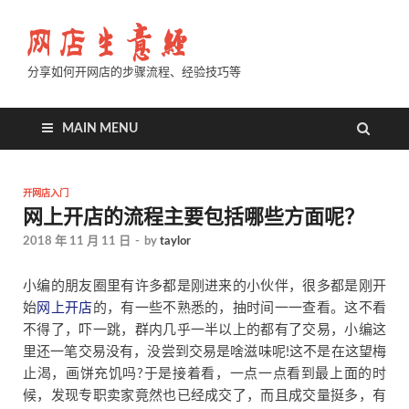
分享如何开网店的步骤流程、经验技巧等
MAIN MENU
开网店入门
网上开店的流程主要包括哪些方面呢？
2018 年 11 月 11 日
-
by
taylor
小编的朋友圈里有许多都是刚进来的小伙伴，很多都是刚开
始
网上开店
的，有一些不熟悉的，抽时间一一查看。这不看
不得了，吓一跳，群内几乎一半以上的都有了交易，小编这
里还一笔交易没有，没尝到交易是啥滋味呢!这不是在这望梅
止渴，画饼充饥吗?于是接着看，一点一点看到最上面的时
候，发现专职卖家竟然也已经成交了，而且成交量挺多，有