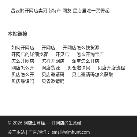
岳云鹏开网店卖河南特产 网友:星店里唯一买得起
本站链接
如何开网店
开网店
开网店怎么找货源
开网店的详细步骤
开贝店
怎么开淘宝店
怎么开网店
怎样开网店
淘宝怎么开店
网店怎么开
网店货源
贝仓邀请码
贝店开店流程
贝店怎么开
贝店邀请码
贝店邀请码怎么获取
贝店靠谱吗
贝省邀请码
© 2026
网店生意经
. --
开网店
的生意经.
关于本站
|
广告/合作：
email@aimhunt.com