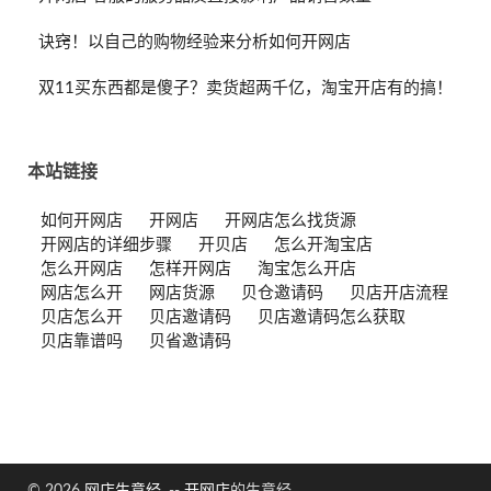
诀窍！以自己的购物经验来分析如何开网店
双11买东西都是傻子？卖货超两千亿，淘宝开店有的搞！
本站链接
如何开网店
开网店
开网店怎么找货源
开网店的详细步骤
开贝店
怎么开淘宝店
怎么开网店
怎样开网店
淘宝怎么开店
网店怎么开
网店货源
贝仓邀请码
贝店开店流程
贝店怎么开
贝店邀请码
贝店邀请码怎么获取
贝店靠谱吗
贝省邀请码
© 2026
网店生意经
. --
开网店
的生意经.