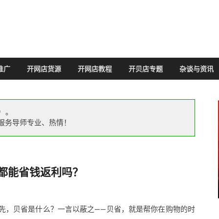
推广
开网店货源
开网店教程
开贝店专题
杂谈与资讯
）。
服务导师专业、热情！
都能省钱返利吗？
先，贝省是什么？一言以蔽之——贝省，就是帮你在购物的时